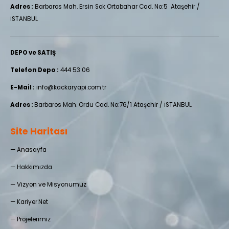
Adres :
Barbaros Mah. Ersin Sok Ortabahar Cad. No:5 Ataşehir /
İSTANBUL
DEPO ve SATIŞ
Telefon Depo :
444 53 06
E-Mail :
info@kackaryapi.com.tr
Adres :
Barbaros Mah. Ordu Cad. No:76/1 Ataşehir / İSTANBUL
Site Haritası
—
Anasayfa
—
Hakkımızda
—
Vizyon ve Misyonumuz
—
Kariyer.Net
—
Projelerimiz