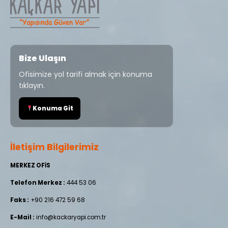
Bize Ulaşın
Ofisimize yol tarifi almak için konuma
tıklayın.
Konuma Git
İletişim Bilgilerimiz
MERKEZ OFİS
Telefon Merkez :
444 53 06
Faks :
+90 216 472 59 68
E-Mail :
info@kackaryapi.com.tr