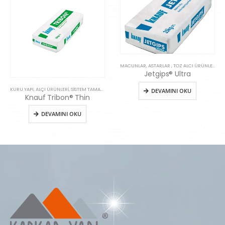
MACUNLAR, ASTARLAR , TOZ ALCI ÜRÜNLERI
Jetgips® Ultra
KURU YAPI, ALÇI ÜRÜNLERI, SISTEM TAMAMLAYICILARI
,
ZEMIN SISTEMLERI
DEVAMINI OKU
Knauf Tribon® Thin
DEVAMINI OKU