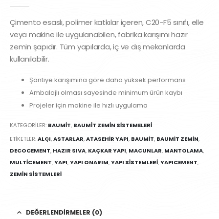
0
out of 5
Çimento esaslı, polimer katkılar içeren, C20-F5 sınıfı, elle
veya makine ile uygulanabilen, fabrika karışımı hazır
zemin şapıdır. Tüm yapılarda, iç ve dış mekanlarda
kullanılabilir.
Şantiye karışımına göre daha yüksek performans
Ambalajlı olması sayesinde minimum ürün kaybı
Projeler için makine ile hızlı uygulama
KATEGORILER:
BAUMIT
,
BAUMIT ZEMIN SISTEMELERI
ETIKETLER:
ALÇI
,
ASTARLAR
,
ATASEHIR YAPI
,
BAUMIT
,
BAUMIT ZEMIN
,
DECOCEMENT
,
HAZIR SIVA
,
KAÇKAR YAPI
,
MACUNLAR
,
MANTOLAMA
,
MULTICEMENT
,
YAPI
,
YAPI ONARIM
,
YAPI SISTEMLERI
,
YAPICEMENT
,
ZEMIN SISTEMLERI
DEĞERLENDIRMELER (0)