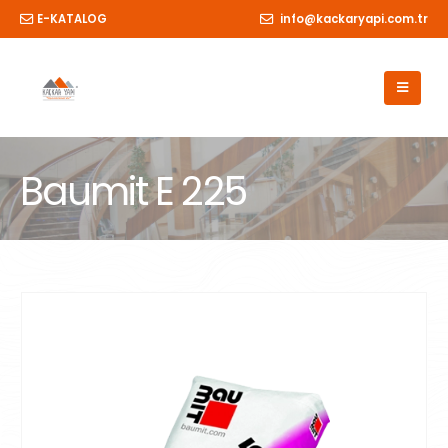
E-KATALOG
info@kackaryapi.com.tr
Baumit E 225