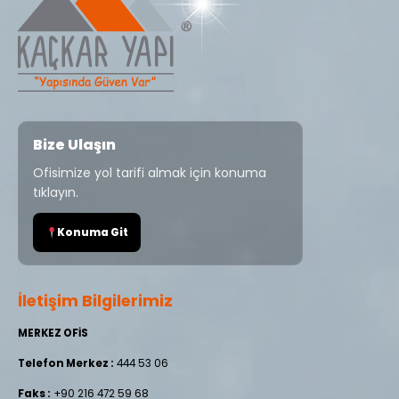
Bize Ulaşın
Ofisimize yol tarifi almak için konuma
tıklayın.
Konuma Git
İletişim Bilgilerimiz
MERKEZ OFİS
Telefon Merkez :
444 53 06
Faks :
+90 216 472 59 68