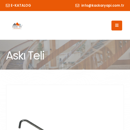
E-KATALOG
info@kackaryapi.com.tr
Askı Teli