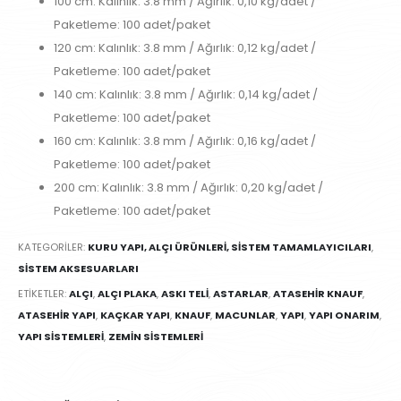
100 cm: Kalınlık: 3.8 mm / Ağırlık: 0,10 kg/adet /
Paketleme: 100 adet/paket
120 cm: Kalınlık: 3.8 mm / Ağırlık: 0,12 kg/adet /
Paketleme: 100 adet/paket
140 cm: Kalınlık: 3.8 mm / Ağırlık: 0,14 kg/adet /
Paketleme: 100 adet/paket
160 cm: Kalınlık: 3.8 mm / Ağırlık: 0,16 kg/adet /
Paketleme: 100 adet/paket
200 cm: Kalınlık: 3.8 mm / Ağırlık: 0,20 kg/adet /
Paketleme: 100 adet/paket
KATEGORILER:
KURU YAPI, ALÇI ÜRÜNLERI, SISTEM TAMAMLAYICILARI
,
SISTEM AKSESUARLARI
ETIKETLER:
ALÇI
,
ALÇI PLAKA
,
ASKI TELI
,
ASTARLAR
,
ATASEHIR KNAUF
,
ATASEHIR YAPI
,
KAÇKAR YAPI
,
KNAUF
,
MACUNLAR
,
YAPI
,
YAPI ONARIM
,
YAPI SISTEMLERI
,
ZEMIN SISTEMLERI