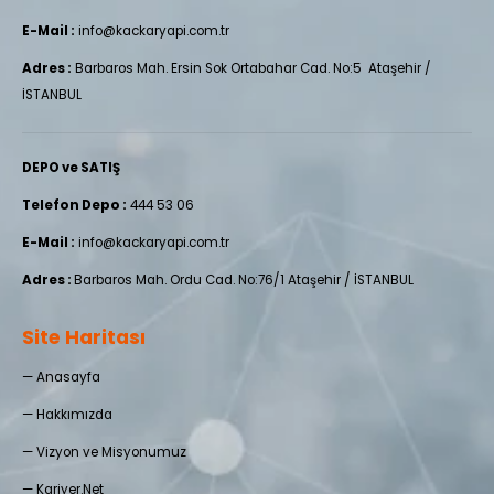
E-Mail :
info@kackaryapi.com.tr
Adres :
Barbaros Mah. Ersin Sok Ortabahar Cad. No:5 Ataşehir /
İSTANBUL
DEPO ve SATIŞ
Telefon Depo :
444 53 06
E-Mail :
info@kackaryapi.com.tr
Adres :
Barbaros Mah. Ordu Cad. No:76/1 Ataşehir / İSTANBUL
Site Haritası
—
Anasayfa
—
Hakkımızda
—
Vizyon ve Misyonumuz
—
Kariyer.Net