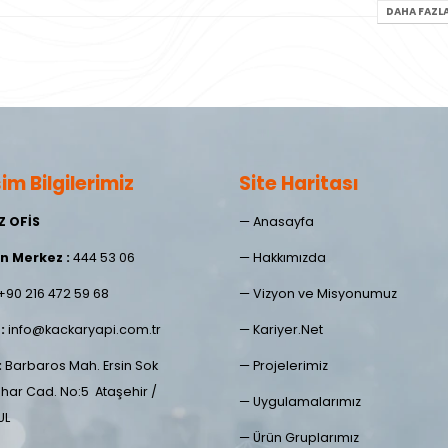
DAHA FAZLA
şim Bilgilerimiz
Site Haritası
Z OFİS
—
Anasayfa
n Merkez :
444 53 06
—
Hakkımızda
+90 216 472 59 68
—
Vizyon ve Misyonumuz
:
info@kackaryapi.com.tr
—
Kariyer.Net
:
Barbaros Mah. Ersin Sok
—
Projelerimiz
har Cad. No:5 Ataşehir /
—
Uygulamalarımız
UL
—
Ürün Gruplarımız