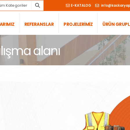
üm Kategoriler
E-KATALOG
info@kackaryapi
ARIMIZ
REFERANSLAR
PROJELERİMİZ
ÜRÜN GRUPL
alışma alanı