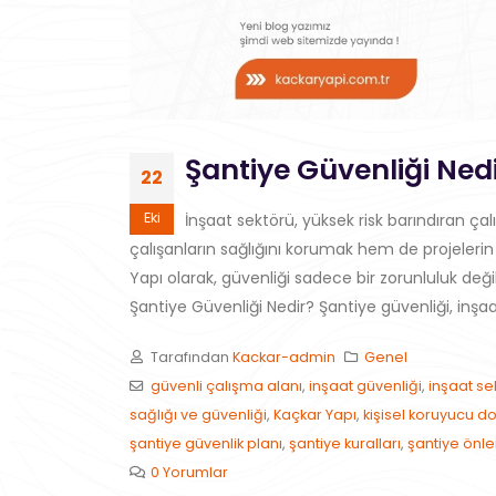
Şantiye Güvenliği Ned
22
Eki
İnşaat sektörü, yüksek risk barındıran ça
çalışanların sağlığını korumak hem de projelerin
Yapı olarak, güvenliği sadece bir zorunluluk değ
Şantiye Güvenliği Nedir? Şantiye güvenliği, inşaa
Tarafından
Kackar-admin
Genel
güvenli çalışma alanı
,
inşaat güvenliği
,
inşaat se
sağlığı ve güvenliği
,
Kaçkar Yapı
,
kişisel koruyucu 
şantiye güvenlik planı
,
şantiye kuralları
,
şantiye önle
0 Yorumlar