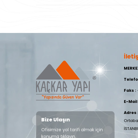
İleti
MERKE
Telefo
Faks :
E-Mail 
Adres 
Bize Ulaşın
Ortaba
İSTANB
Ofisimize yol tarifi almak için
konuma tıklayın.