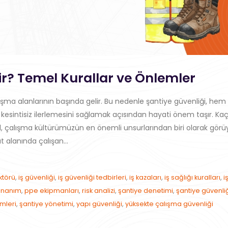
ir? Temel Kurallar ve Önlemler
lışma alanlarının başında gelir. Bu nedenle şantiye güvenliği, hem
 kesintisiz ilerlemesini sağlamak açısından hayati önem taşır. Ka
il, çalışma kültürümüzün en önemli unsurlarından biri olarak görü
t alanında çalışan...
ktörü
,
iş güvenliği
,
iş güvenliği tedbirleri
,
iş kazaları
,
iş sağlığı kuralları
,
i
donanım
,
ppe ekipmanları
,
risk analizi
,
şantiye denetimi
,
şantiye güvenli
mleri
,
şantiye yönetimi
,
yapı güvenliği
,
yüksekte çalışma güvenliği