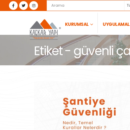
T
KURUMSAL
UYGULAMAL
Etiket - güvenli ç