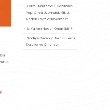
Kaliteli Malzeme Kullanımının
Yapı Ömrü Üzerindeki Etkisi:
Neden Taviz Verilmemeli?
Isı Yalıtımı Neden Önemlidir ?
Şantiye Güvenliği Nedir? Temel
Kurallar ve Önlemler
çkar
yoruz.
ş
ği
,