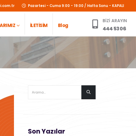
.com.tr
Pazartesi - Cuma 9:00 - 19:00 / Hafta Sonu - KAPALI
BİZİ ARAYIN
ARIMIZ
İLETİSİM
Blog
444 53 06
Son Yazılar