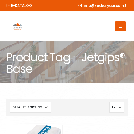
E-KATALOG
info@kackaryapi.com.tr
Product Tag - Jetgips®
Base