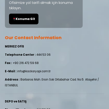
Ofisimize yol tarifi almak için konuma
tıklayın.
Konuma Git
Our Contact Information
MERKEZ OFİS
Telephone Center :
444 53 06
Fax :
+90 216 472 59 68
E-Mail :
info@kackaryapi.com.tr
Address :
Barbaros Mah. Ersin Sok Ortabahar Cad. No:5 Ataşehir /
İSTANBUL
DEPO ve SATIŞ