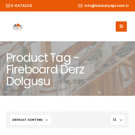
E-KATALOG
info@kackaryapi.com.tr
Product Tag -
Fireboard Derz
Dolgusu