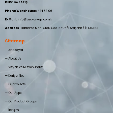
DEPO ve SATIŞ
Phone Warehouse:
444 53 06
E-Mail :
info@kackaryapi.com.tr
Address :
Barbaros Mah. Ordu Cad. No:76/1 Ataşehir / İSTANBUL
Sitemap
—
Anasayfa
—
About Us
—
Vizyon ve Misyonumuz
—
Kariyer.Net
—
Our Projects
—
Our Apps
—
Our Product Groups
—
İletişim