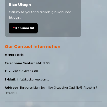
Bize Ulaşın
Ofisimize yol tarifi almak için konuma
tıklayın.
Konuma Git
Our Contact Information
MERKEZ OFİS
Telephone Center :
444 53 06
Fax :
+90 216 472 59 68
E-Mail :
info@kackaryapi.com.tr
Address :
Barbaros Mah. Ersin Sok Ortabahar Cad. No:5 Ataşehir /
İSTANBUL