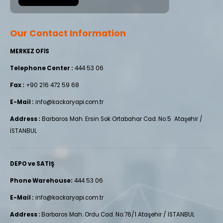
Our Contact Information
MERKEZ OFİS
Telephone Center :
444 53 06
Fax :
+90 216 472 59 68
E-Mail :
info@kackaryapi.com.tr
Address :
Barbaros Mah. Ersin Sok Ortabahar Cad. No:5 Ataşehir /
İSTANBUL
DEPO ve SATIŞ
Phone Warehouse:
444 53 06
E-Mail :
info@kackaryapi.com.tr
Address :
Barbaros Mah. Ordu Cad. No:76/1 Ataşehir / İSTANBUL