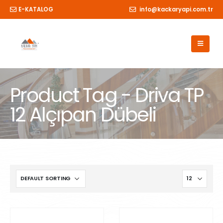
E-KATALOG
info@kackaryapi.com.tr
Product Tag - Driva TP
12 Alçıpan Dübeli