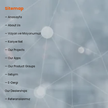
Sitemap
—
Anasayfa
—
About Us
—
Vizyon ve Misyonumuz
—
Kariyer.Net
—
Our Projects
—
Our Apps
—
Our Product Groups
—
İletişim
—
E-Dergi
Our Dealerships
—
Referanslarımız