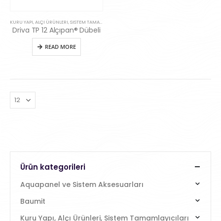
KURU YAPI, ALÇI ÜRÜNLERI, SISTEM TAMAMLAYICILARI
,
SISTEM AKSESUARLARI
Driva TP 12 Alçıpan® Dübeli
READ MORE
Ürün kategorileri
Aquapanel ve Sistem Aksesuarları
Baumit
Kuru Yapı, Alçı Ürünleri, Sistem Tamamlayıcıları