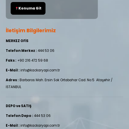
Konuma Git
İletişim Bilgilerimiz
MERKEZ OFİS
Telefon Merkez :
444 53 06
Faks :
+90 216 472 59 68
E-Mail :
info@kackaryapi.com.tr
Adres :
Barbaros Mah. Ersin Sok Ortabahar Cad. No:5 Ataşehir /
İSTANBUL
DEPO ve SATIŞ
Telefon Depo :
444 53 06
E-Mail :
info@kackaryapi.com.tr