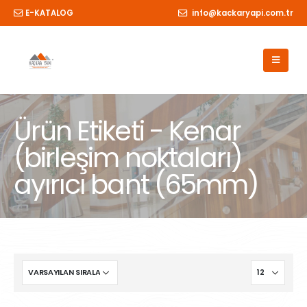
E-KATALOG
info@kackaryapi.com.tr
Ürün Etiketi - Kenar
(birleşim noktaları)
ayırıcı bant (65mm)