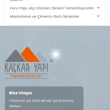
Kuru Yapı, Alçı Ürünleri, Sistem Tamamlayıcıları
Mantolama ve Çimento Bazlı Sistemler
Bize Ulaşın
Ofisimize yol tarifi almak için konuma
tıklayın.