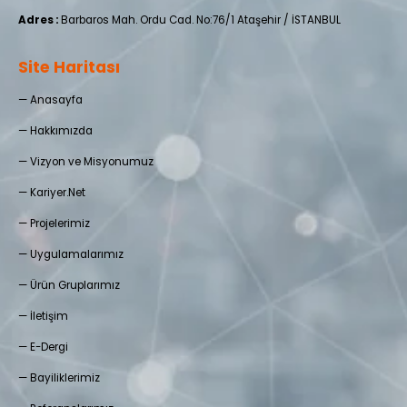
Adres :
Barbaros Mah. Ordu Cad. No:76/1 Ataşehir / İSTANBUL
Site Haritası
—
Anasayfa
—
Hakkımızda
—
Vizyon ve Misyonumuz
—
Kariyer.Net
—
Projelerimiz
—
Uygulamalarımız
—
Ürün Gruplarımız
—
İletişim
—
E-Dergi
— Bayiliklerimiz