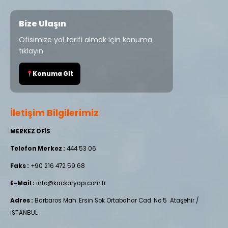
Bize Ulaşın
Ofisimize yol tarifi almak için konuma
tıklayın.
Konuma Git
İletişim Bilgilerimiz
MERKEZ OFİS
Telefon Merkez :
444 53 06
Faks :
+90 216 472 59 68
E-Mail :
info@kackaryapi.com.tr
Adres :
Barbaros Mah. Ersin Sok Ortabahar Cad. No:5 Ataşehir /
İSTANBUL