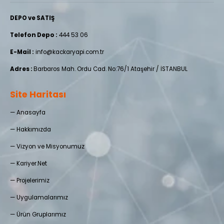
DEPO ve SATIŞ
Telefon Depo :
444 53 06
E-Mail :
info@kackaryapi.com.tr
Adres :
Barbaros Mah. Ordu Cad. No:76/1 Ataşehir / İSTANBUL
Site Haritası
—
Anasayfa
—
Hakkımızda
—
Vizyon ve Misyonumuz
—
Kariyer.Net
—
Projelerimiz
—
Uygulamalarımız
—
Ürün Gruplarımız